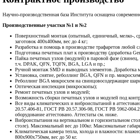
Научно-производственная база Института оснащена современн
Производственные участки №1 и №2
Поверхностный монтаж (опытный, единичный, мелко-, ср
заготовок 400х400мм, вес до 4 кг;
Разработка и помощь в производстве трафаретов любой с
Подготовка печатных плат к производству (доработка Ger
Пайка печатных узлов (модулей) в паровой фазе (свинец,
т.ч. DPAK, QFN, TQFN, BGA, LGA и пр.;
Ручной монтаж SMD и выводных элементов. Доработка мо
Установка, снятие, реболлинг BGA, QFN и пр. микросхем
Реболлинг BGA микросхем на свинцовосодержащие шар
Оптическая инспекция (микроскопы);
Ремонт печатных узлов и модулей;
Возможность сборки печатных узлов и модулей под кон
Все виды климатических и виброиспытаний в аттестова
20.57.406-81, ГОСТ РВ 20.57.306-98, ГОСТ РВ 5962-004.2-
оборудование аттестовано. Аттестаты см. ниже.
Виброиспытания на вертикальном и горизонтальном стола
столе). Максимальный вес до 100кг. Максимальные габа
Климатическая камера тепла, холода и влажности: влажн
800х900х750мм, вес до 50 кг.