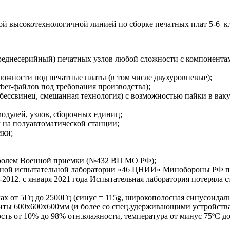
ой высокотехнологичной линией по сборке печатных плат 5-6 к
еднесерийный) печатных узлов любой сложности с компонентам
ложности под печатные платы (в том числе двухуровневые);
ber-файлов под требования производства);
 бессвинец, смешанная технология) с возможностью пайки в ваку
дулей, узлов, сборочных единиц;
 на полуавтоматической станции;
ики;
тролем Военной приемки (№432 ВП МО РФ);
нной испытательной лаборатории «46 ЦНИИ» Минобороны РФ по
2012. с января 2021 года Испытательная лаборатория потеряла ст
х от 5Гц до 2500Гц (синус = 115g, широкополосная синусоидаль
риты 600х600х600мм (и более со спец.удерживающими устройств
ость от 10% до 98% отн.влажности, температура от минус 75ºС 