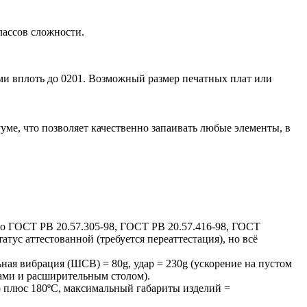
лассов сложности.
и вплоть до 0201. Возможный размер печатных плат или
уме, что позволяет качественно запаивать любые элементы, в
 ГОСТ РВ 20.57.305-98, ГОСТ РВ 20.57.416-98, ГОСТ
атус аттестованной (требуется переаттестация), но всё
ная вибрация (ШСВ) = 80g, удар = 230g (ускорение на пустом
ами и расширительным столом).
до плюс 180ºС, максимальный габариты изделий =